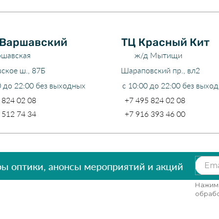
 Варшавский
ТЦ Красный Кит
ршавская
ж/д Мытищи
ское ш., 87Б
Шараповский пр., вл2
0 до 22:00 без выходных
с 10:00 до 22:00 без выхо
 824 02 08
+7 495 824 02 08
 512 74 34
+7 916 393 46 00
ры оптики, анонсы мероприятий и акций
Ema
Нажима
обраб