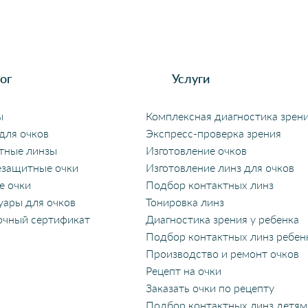
ог
Услуги
ы
Комплексная диагностика зрен
для очков
Экспресс-проверка зрения
тные линзы
Изготовление очков
защитные очки
Изготовление линз для очков
е очки
Подбор контактных линз
уары для очков
Тонировка линз
чный сертификат
Диагностика зрения у ребенка
Подбор контактных линз ребен
Производство и ремонт очков
Рецепт на очки
Заказать очки по рецепту
Подбор контактных линз детям