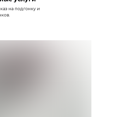
аказ на подгонку и
чков.