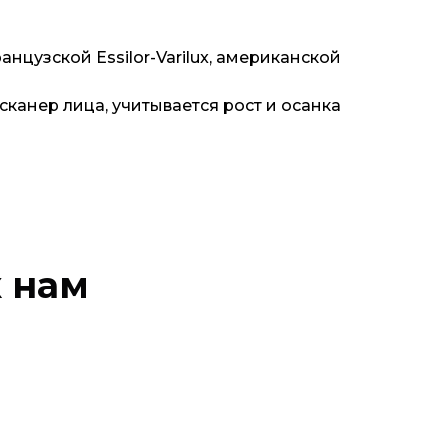
цузской Essilor-Varilux, американской
канер лица, учитывается рост и осанка
к нам