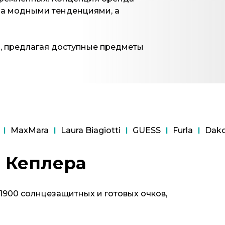
 за модными тенденциями, а
ю, предлагая доступные предметы
MaxMara
Laura Biagiotti
GUESS
Furla
Dako
а Кеплера
 1900 солнцезащитных и готовых очков,