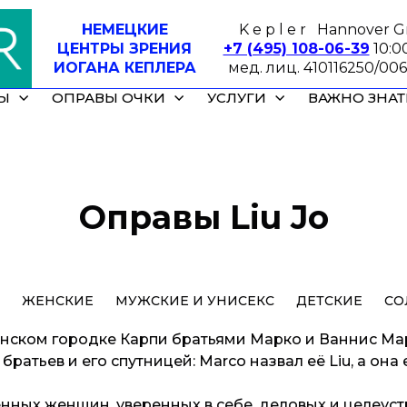
НЕМЕЦКИЕ
K e p l e r Hannover
ЦЕНТРЫ ЗРЕНИЯ
+7 (495) 108-06-39
10:0
ИОГАНА КЕПЛЕРА
мед. лиц. 410116250/00
Ы
ОПРАВЫ ОЧКИ
УСЛУГИ
ВАЖНО ЗНАТ
Оправы Liu Jo
ЖЕНСКИЕ
МУЖСКИЕ И УНИСЕКС
ДЕТСКИЕ
СО
ьянском городке Карпи братьями Марко и Ваннис Мар
тьев и его спутницей: Marco назвал её Liu, а она е
енных женщин, уверенных в себе, деловых и целеу