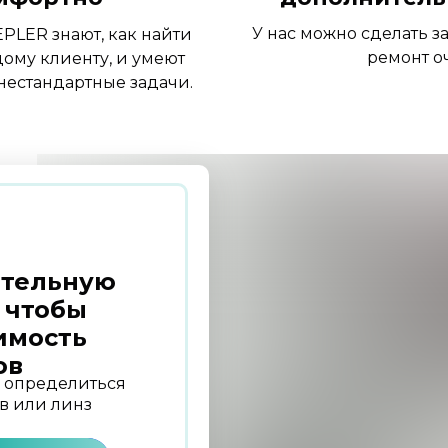
У нас можно сделать з
PLER знают, как найти
ремонт о
ому клиенту, и умеют
нестандартные задачи.
ительную
 чтобы
имость
ов
м определиться
в или линз