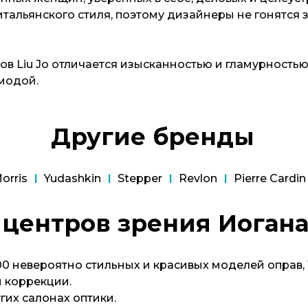
итальянского стиля, поэтому дизайнеры не гонятся
в Liu Jo отличается изысканностью и гламурность
модой.
Другие бренды
orris
Yudashkin
Stepper
Revlon
Pierre Cardin
центров зрения Иоган
00 невероятно стильных и красивых моделей оправ,
й коррекции.
угих салонах оптики.