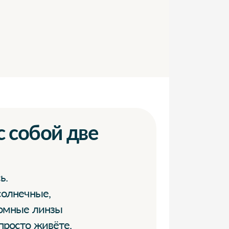
с собой две
ь.
солнечные,
ромные линзы
просто живёте.