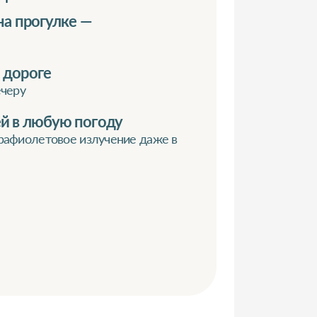
 на прогулке —
 дороге
ечеру
ей в любую погоду
рафиолетовое излучение даже в