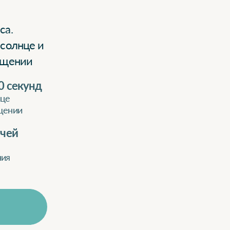
са.
 солнце и
ещении
0 секунд
ице
щении
учей
ния