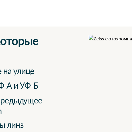
 которые
 на улице
Ф-А и УФ-Б
 предыдущее
n
бы линз