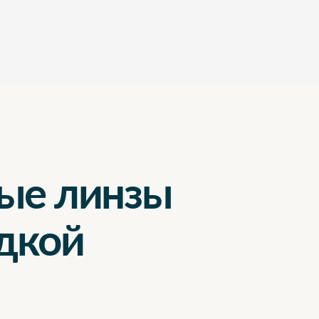
ые линзы
идкой