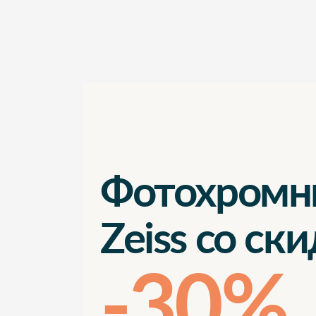
Фотохромн
Zeiss со ск
-30%