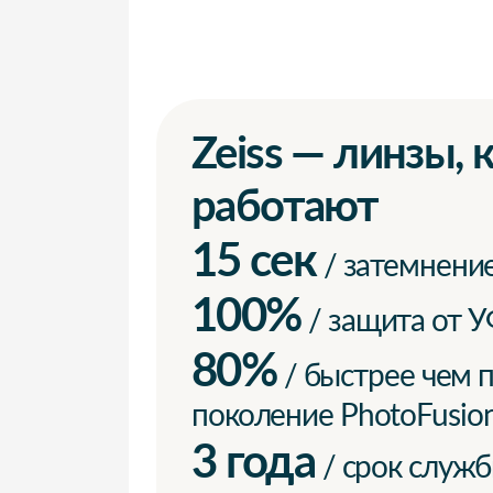
Zeiss — линзы,
работают
15 сек
/ затемнение
100%
/ защита от У
80%
/ быстрее чем
поколение PhotoFusio
3 года
/ срок служ