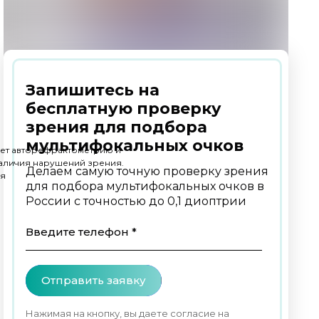
Запишитесь на
бесплатную проверку
зрения для подбора
мультифокальных очков
ает авторефрактометрию и
наличия нарушений зрения.
Делаем самую точную проверку зрения
ся
для подбора мультифокальных очков в
России с точностью до 0,1 диоптрии
Введите телефон *
Отправить заявку
Нажимая на кнопку, вы даете согласие на