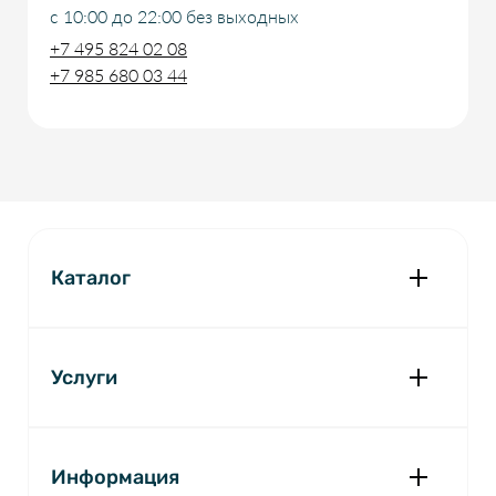
с 10:00 до 22:00 без выходных
+7 495 824 02 08
+7 985 680 03 44
Каталог
Оправы
Линзы для очков
Контактные линзы
Услуги
Комплексная диагностика зрения
Солнцезащитные очки
Экспресс-проверка зрения
Детские очки
Изготовление очков
Информация
Аксессуары для очков