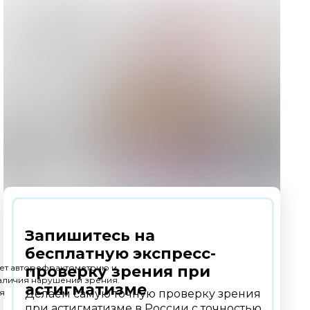
Запишитесь на
бесплатную экспресс-
ает авторефрактометрию и
проверку зрения при
наличия нарушений зрения.
астигматизме
я
Делаем самую точную проверку зрения
при астигматизме в России с точностью