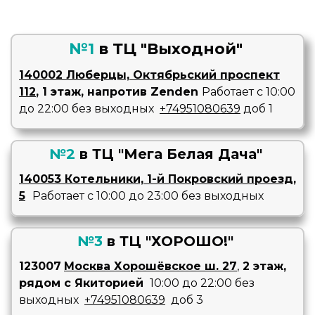
№1
в
ТЦ "Выходной"
140002 Люберцы, Октябрьский проспект
112
, 1 этаж, напротив Zenden
Работает с 10:00
до 22:00 без выходных
+74951080639
доб 1
№
2
в
ТЦ "Мега Белая Дача"
140053 Котельники, 1-й Покровский проезд,
5
Работает с 10:00 до 23:00 без выходных
№
3
в
ТЦ "ХОРОШО!"
123007
Москва Хорошёвское ш. 27
,
2 этаж,
рядом с Якиторией
10:00 до 22:00 без
выходных
+74951080639
доб 3