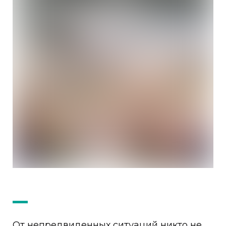
От непредвиденных ситуаций никто не